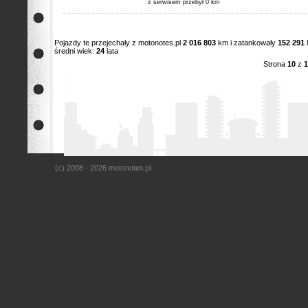
z serwisem przebył 0 km
Pojazdy te przejechały z motonotes.pl
2 016 803
km i zatankowały
152 291
średni wiek:
24
lata
Strona
10
z
1
(c) 2008 - 2026 motonotes.pl