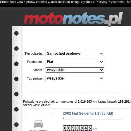
Strona korzysta z plików cookies w celu realizacji usług i zgodnie z
Polityką Prywatności
. M
Typ pojazdu:
Producent:
Model:
Typ paliwa:
Pojazdy te przejechały z motonotes.pl
2 016 803
km i zatankowały
152 291
średni wiek:
24
lata
2002 Fiat Seicento 1.1 (55 KM)
km