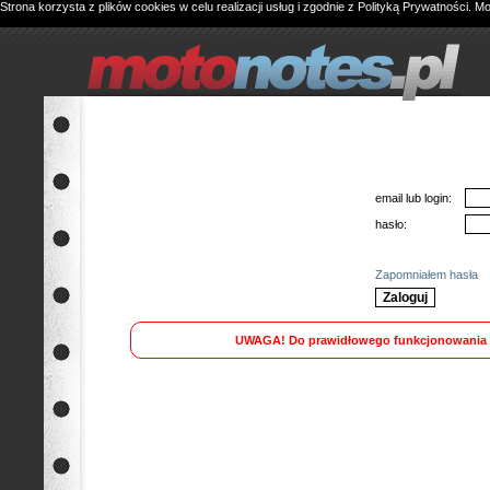
Strona korzysta z plików cookies w celu realizacji usług i zgodnie z
Polityką Prywatności
. M
email lub login:
hasło:
Zapomniałem hasła
UWAGA! Do prawidłowego funkcjonowania se