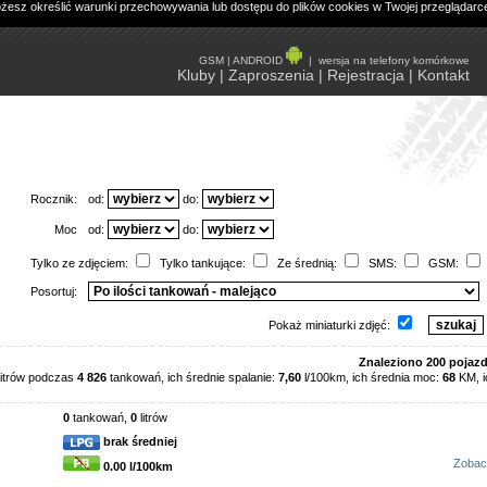
ożesz określić warunki przechowywania lub dostępu do plików cookies w Twojej przeglądarc
GSM
|
ANDROID
|
wersja na telefony komórkowe
Kluby
|
Zaproszenia
|
Rejestracja
|
Kontakt
Rocznik:
od:
do:
Moc
od:
do:
Tylko ze zdjęciem:
Tylko tankujące:
Ze średnią:
SMS:
GSM:
Posortuj:
Pokaż miniaturki zdjęć:
Znaleziono 200 pojaz
litrów podczas
4 826
tankowań, ich średnie spalanie:
7,60
l/100km, ich średnia moc:
68
KM, i
0
tankowań,
0
litrów
brak średniej
Zobac
0.00 l/100km