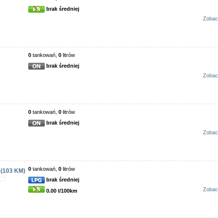
brak średniej
Zobac
0
tankowań,
0
litrów
brak średniej
Zobac
0
tankowań,
0
litrów
brak średniej
Zobac
0
tankowań,
0
litrów
 (103 KM)
brak średniej
Zobac
0.00 l/100km