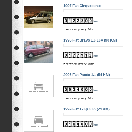
1997 Fiat Cinquecento
km
z serwisem przebył 0 km
1996 Fiat Bravo 1.6 16V (90 KM)
km
z serwisem przebył 0 km
2006 Fiat Panda 1.1 (54 KM)
km
z serwisem przebył 0 km
1999 Fiat 126p 0.65 (24 KM)
km