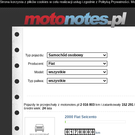
Strona korzysta z plików cookies w celu realizacji usług i zgodnie z
Polityką Prywatności
. M
Typ pojazdu:
Producent:
Model:
Typ paliwa:
Pojazdy te przejechały z motonotes.pl
2 016 803
km i zatankowały
152 291
średni wiek:
24
lata
2000 Fiat Seicento
km