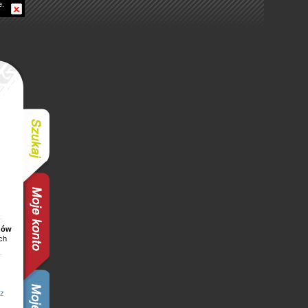
e.
dów
ch
z