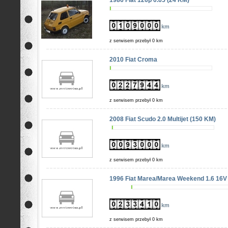
1986 Fiat 126p 0.65 (24 KM)
km
z serwisem przebył 0 km
2010 Fiat Croma
km
z serwisem przebył 0 km
2008 Fiat Scudo 2.0 Multijet (150 KM)
km
z serwisem przebył 0 km
1996 Fiat Marea/Marea Weekend 1.6 16V
km
z serwisem przebył 0 km