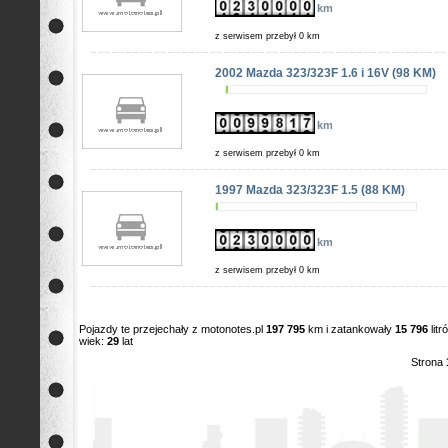
km
z serwisem przebył 0 km
2002 Mazda 323/323F 1.6 i 16V (98 KM)
km
z serwisem przebył 0 km
1997 Mazda 323/323F 1.5 (88 KM)
km
z serwisem przebył 0 km
Pojazdy te przejechały z motonotes.pl
197 795
km i zatankowały
15 796
lit
wiek:
29
lat
Strona