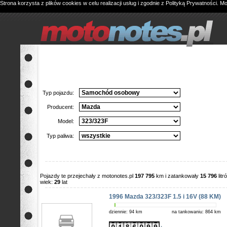
Strona korzysta z plików cookies w celu realizacji usług i zgodnie z
Polityką Prywatności
. M
Typ pojazdu:
Producent:
Model:
Typ paliwa:
Pojazdy te przejechały z motonotes.pl
197 795
km i zatankowały
15 796
lit
wiek:
29
lat
1996 Mazda 323/323F 1.5 i 16V (88 KM)
dziennie: 94 km
na tankowaniu: 864 km