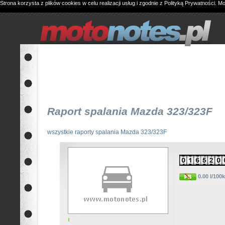
Strona korzysta z plików cookies w celu realizacji usług i zgodnie z
Polityką Prywatności
. M
Raport spalania Mazda 323/323F
wszystkie raporty spalania Mazda 323/323F
0.00 l/100