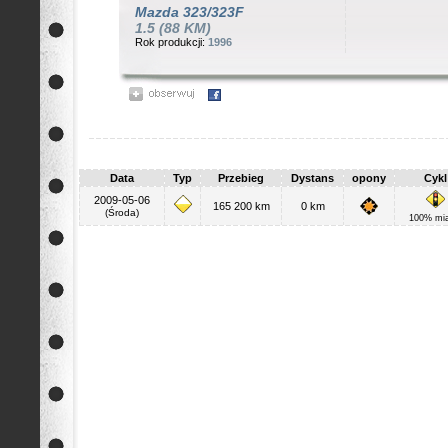
Mazda
323/323F
1.5 (88 KM)
Rok produkcji:
1996
Data
Typ
Przebieg
Dystans
opony
Cykl
2009-05-06
165 200 km
0 km
(Środa)
100% mia