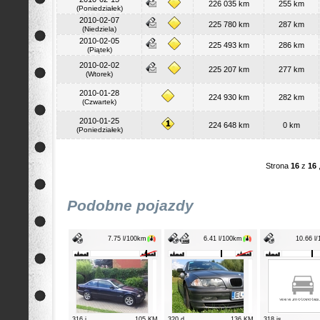
226 035 km
255 km
(Poniedziałek)
2010-02-07
225 780 km
287 km
(Niedziela)
2010-02-05
225 493 km
286 km
(Piątek)
2010-02-02
225 207 km
277 km
(Wtorek)
2010-01-28
224 930 km
282 km
(Czwartek)
2010-01-25
224 648 km
0 km
(Poniedziałek)
Strona
16
z
16
,
Podobne pojazdy
7.75 l/100km
6.41 l/100km
10.66 l
316 i
105 KM
320 d
136 KM
318 is