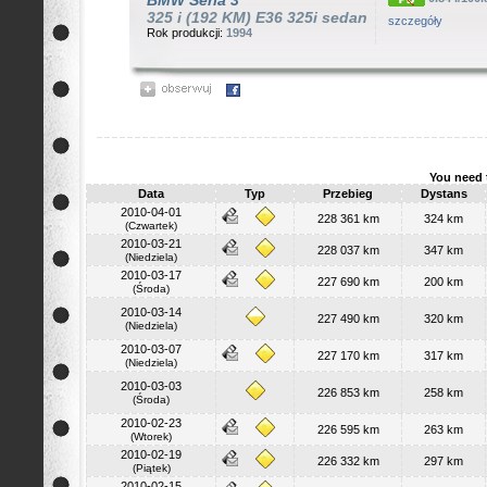
BMW
Seria 3
325 i (192 KM) E36 325i sedan
szczegóły
Rok produkcji:
1994
You need 
Data
Typ
Przebieg
Dystans
2010-04-01
228 361 km
324 km
(Czwartek)
2010-03-21
228 037 km
347 km
(Niedziela)
2010-03-17
227 690 km
200 km
(Środa)
2010-03-14
227 490 km
320 km
(Niedziela)
2010-03-07
227 170 km
317 km
(Niedziela)
2010-03-03
226 853 km
258 km
(Środa)
2010-02-23
226 595 km
263 km
(Wtorek)
2010-02-19
226 332 km
297 km
(Piątek)
2010-02-15