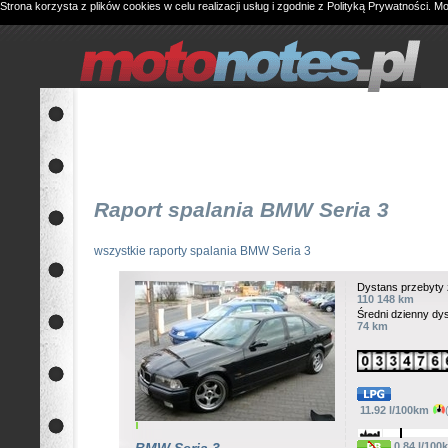
Strona korzysta z plików cookies w celu realizacji usług i zgodnie z
Polityką Prywatności
. M
Raport spalania BMW Seria 3
wszystkie raporty spalania BMW Seria 3
Dystans przebyty 
110 148 km
Średni dzienny dy
74 km
11.92 l/100km
0.84 l/100