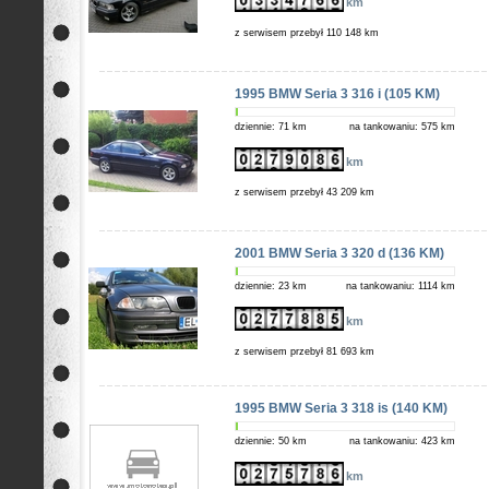
km
z serwisem przebył 110 148 km
1995 BMW Seria 3 316 i (105 KM)
dziennie: 71 km
na tankowaniu: 575 km
km
z serwisem przebył 43 209 km
2001 BMW Seria 3 320 d (136 KM)
dziennie: 23 km
na tankowaniu: 1114 km
km
z serwisem przebył 81 693 km
1995 BMW Seria 3 318 is (140 KM)
dziennie: 50 km
na tankowaniu: 423 km
km