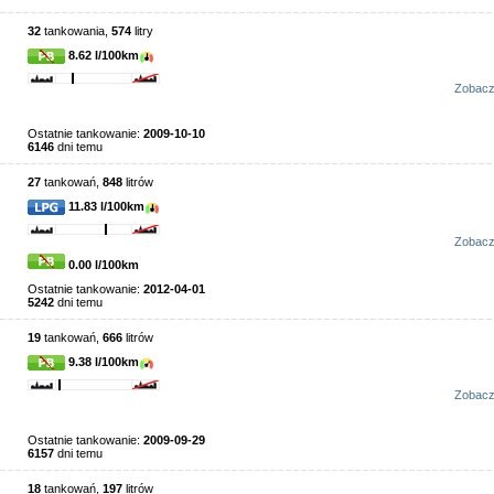
32
tankowania,
574
litry
8.62 l/100km
Zobac
Ostatnie tankowanie:
2009-10-10
6146
dni temu
27
tankowań,
848
litrów
11.83 l/100km
Zobac
0.00 l/100km
Ostatnie tankowanie:
2012-04-01
5242
dni temu
19
tankowań,
666
litrów
9.38 l/100km
Zobac
Ostatnie tankowanie:
2009-09-29
6157
dni temu
18
tankowań,
197
litrów