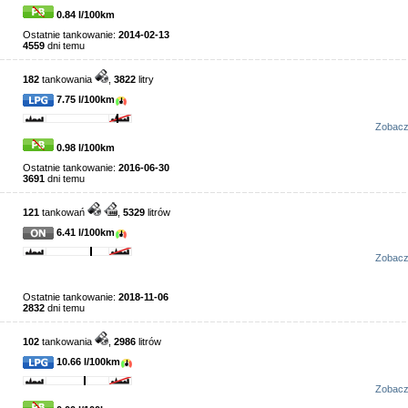
0.84 l/100km
Ostatnie tankowanie:
2014-02-13
4559
dni temu
182
tankowania
,
3822
litry
7.75 l/100km
Zobac
0.98 l/100km
Ostatnie tankowanie:
2016-06-30
3691
dni temu
121
tankowań
,
5329
litrów
6.41 l/100km
Zobac
Ostatnie tankowanie:
2018-11-06
2832
dni temu
102
tankowania
,
2986
litrów
10.66 l/100km
Zobac