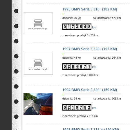
1995 BMW Seria 3 316 i (102 KM)
dziennie: 30 km
na tankowaniu: 579 km
km
z serwisem przebył 6 453 km
1997 BMW Seria 3 328 i (193 KM)
dziennie: 48 km
na tankowaniu: 364 km
km
z serwisem przebył 6 009 km
1994 BMW Seria 3 320 i (150 KM)
dziennie: 38 km
na tankowaniu: 601 km
km
z serwisem przebył 7 115 km
1992 BMW Seria 3 318 is (140 KM)