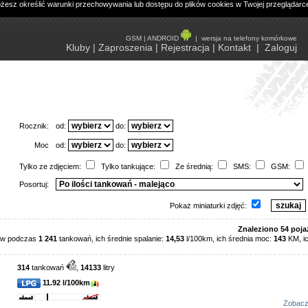
ożesz określić warunki przechowywania lub dostępu do plików cookies w Twojej przeglądarc
GSM
|
ANDROID
|
wersja na telefony komórkowe
Kluby
|
Zaproszenia
|
Rejestracja
|
Kontakt
|
Zaloguj
Rocznik:
od:
do:
Moc
od:
do:
Tylko ze zdjęciem:
Tylko tankujące:
Ze średnią:
SMS:
GSM:
Posortuj:
Pokaż miniaturki zdjęć:
Znaleziono 54 poja
rów podczas
1 241
tankowań, ich średnie spalanie:
14,53
l/100km, ich średnia moc:
143
KM, i
314
tankowań
,
14133
litry
11.92 l/100km
Zobac