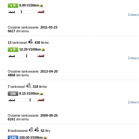
8.99 l/100km
Zobac
Ostatnie tankowanie:
2011-03-23
5617
dni temu
13
tankowań
,
438
litrów
10.29 l/100km
Zobac
Ostatnie tankowanie:
2013-04-20
4858
dni temu
7
tankowań
,
318
litrów
8.15 l/100km
Zobac
Ostatnie tankowanie:
2009-09-25
6161
dni temu
4
tankowania
,
52
litry
100.00 l/100km