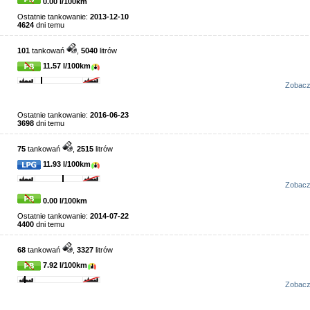
0.00 l/100km
Ostatnie tankowanie:
2013-12-10
4624
dni temu
101
tankowań
,
5040
litrów
11.57 l/100km
Zobac
Ostatnie tankowanie:
2016-06-23
3698
dni temu
75
tankowań
,
2515
litrów
11.93 l/100km
Zobac
0.00 l/100km
Ostatnie tankowanie:
2014-07-22
4400
dni temu
68
tankowań
,
3327
litrów
7.92 l/100km
Zobac