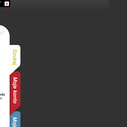
e.
zdy
ch
z