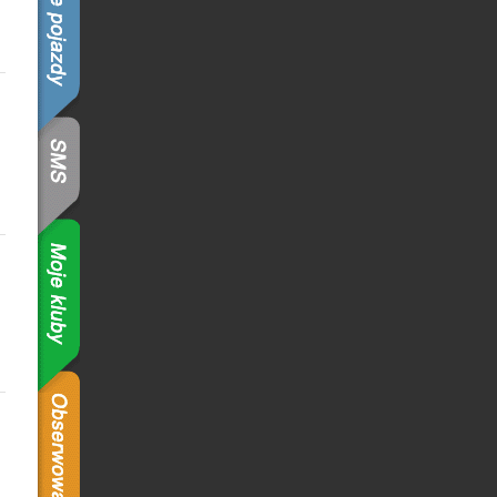
z
z
z