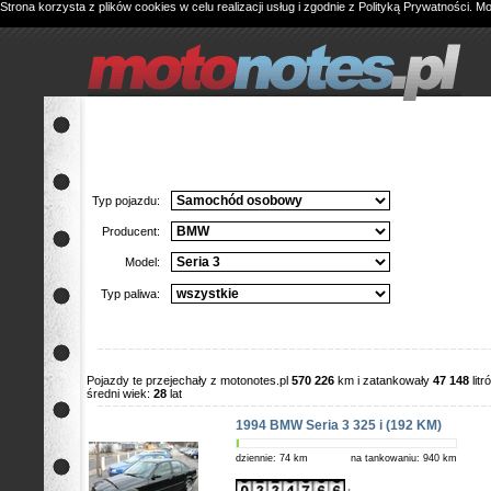
Strona korzysta z plików cookies w celu realizacji usług i zgodnie z
Polityką Prywatności
. M
Typ pojazdu:
Producent:
Model:
Typ paliwa:
Pojazdy te przejechały z motonotes.pl
570 226
km i zatankowały
47 148
lit
średni wiek:
28
lat
1994 BMW Seria 3 325 i (192 KM)
dziennie: 74 km
na tankowaniu: 940 km