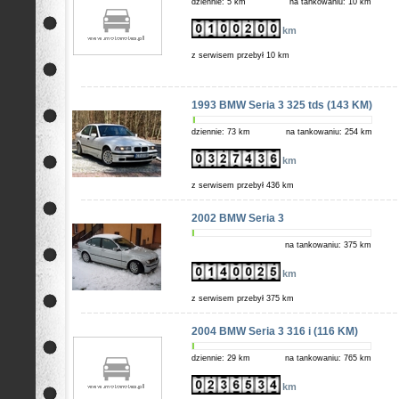
dziennie: 5 km
na tankowaniu: 10 km
km
z serwisem przebył 10 km
1993 BMW Seria 3 325 tds (143 KM)
dziennie: 73 km
na tankowaniu: 254 km
km
z serwisem przebył 436 km
2002 BMW Seria 3
na tankowaniu: 375 km
km
z serwisem przebył 375 km
2004 BMW Seria 3 316 i (116 KM)
dziennie: 29 km
na tankowaniu: 765 km
km