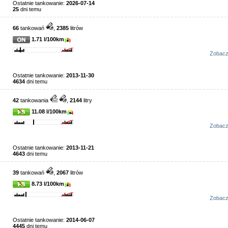
Ostatnie tankowanie:
2026-07-14
25
dni temu
66
tankowań
,
2385
litrów
1.71 l/100km
Zobac
Ostatnie tankowanie:
2013-11-30
4634
dni temu
42
tankowania
,
2144
litry
11.08 l/100km
Zobac
Ostatnie tankowanie:
2013-11-21
4643
dni temu
39
tankowań
,
2067
litrów
8.73 l/100km
Zobac
Ostatnie tankowanie:
2014-06-07
4445
dni temu