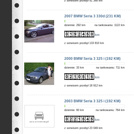
z serwisem przebył 41 346 km
2007 BMW Seria 3 330d (231 KM)
dziennie: 292 km
na tankowaniu: 1122 km
km
z serwisem przebył 133 810 km
2000 BMW Seria 3 325 i (192 KM)
dziennie: 33 km
na tankowaniu: 711 km
km
z serwisem przebył 18 912 km
2003 BMW Seria 3 325 i (192 KM)
dziennie: 60 km
na tankowaniu: 764 km
km
z serwisem przebył 23 049 km