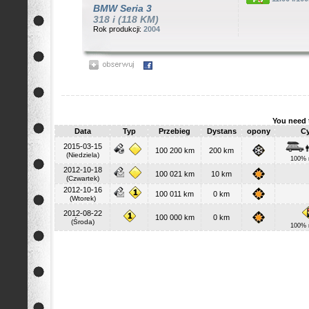
BMW
Seria 3
318 i (118 KM)
Rok produkcji:
2004
You need 
Data
Typ
Przebieg
Dystans
opony
Cy
2015-03-15
100 200 km
200 km
(Niedziela)
100% 
2012-10-18
100 021 km
10 km
(Czwartek)
2012-10-16
100 011 km
0 km
(Wtorek)
2012-08-22
100 000 km
0 km
(Środa)
100% 