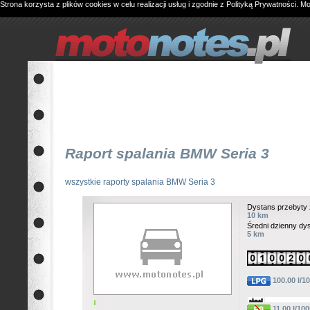
Strona korzysta z plików cookies w celu realizacji usług i zgodnie z
Polityką Prywatności
. M
Raport spalania BMW Seria 3
wszystkie raporty spalania BMW Seria 3
Dystans przebyty 
10 km
Średni dzienny dy
5 km
100.00 l/
11.00 l/10