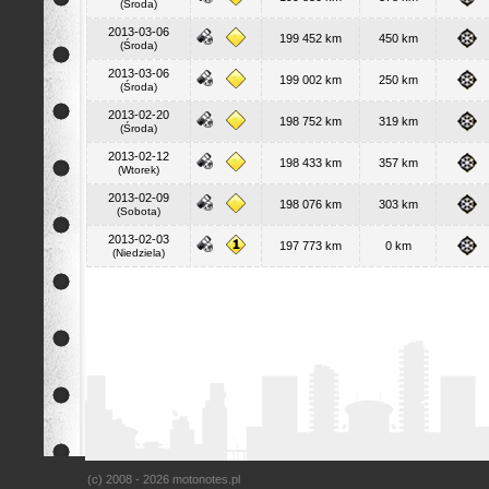
(Środa)
2013-03-06
199 452 km
450 km
(Środa)
2013-03-06
199 002 km
250 km
(Środa)
2013-02-20
198 752 km
319 km
(Środa)
2013-02-12
198 433 km
357 km
(Wtorek)
2013-02-09
198 076 km
303 km
(Sobota)
2013-02-03
197 773 km
0 km
(Niedziela)
(c) 2008 - 2026 motonotes.pl