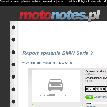
Strona korzysta z plików cookies w celu realizacji usług i zgodnie z
Polityką Prywatności
. M
Raport spalania BMW Seria 3
wszystkie raporty spalania BMW Seria 3
Dystans przebyty 
4 030 km
Średni dzienny dy
53 km
10.29 l/10
szczegóły