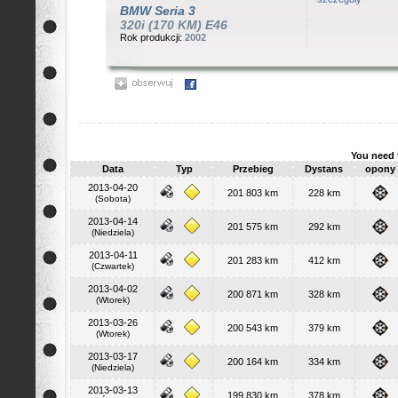
BMW
Seria 3
320i (170 KM) E46
Rok produkcji:
2002
You need 
Data
Typ
Przebieg
Dystans
opony
2013-04-20
201 803 km
228 km
(Sobota)
2013-04-14
201 575 km
292 km
(Niedziela)
2013-04-11
201 283 km
412 km
(Czwartek)
2013-04-02
200 871 km
328 km
(Wtorek)
2013-03-26
200 543 km
379 km
(Wtorek)
2013-03-17
200 164 km
334 km
(Niedziela)
2013-03-13
199 830 km
378 km