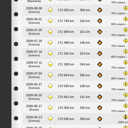
(Niedziela)
70% miasto -
2009-08-08
172 055 km
306 km
(Sobota)
70% miasto -
2009-08-01
171 749 km
160 km
(Sobota)
60% miasto -
2009-07-25
171 589 km
101 km
(Sobota)
70% miasto -
2009-07-18
171 488 km
146 km
(Sobota)
70% miasto -
2009-07-18
171 342 km
154 km
(Sobota)
60% miasto -
2009-07-11
171 188 km
244 km
(Sobota)
70% miasto -
2009-07-04
170 944 km
395 km
(Sobota)
60% miasto -
2009-06-27
170 549 km
108 km
(Sobota)
70% miasto -
2009-06-20
170 441 km
141 km
(Sobota)
70% miasto -
2009-06-17
170 300 km
255 km
(Środa)
70% miasto -
2009-06-13
170 045 km
260 km
(Sobota)
100% mi