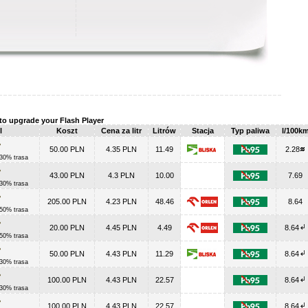
to upgrade your Flash Player
l
Koszt
Cena za litr
Litrów
Stacja
Typ paliwa
l/100k
50.00 PLN
4.35 PLN
11.49
2.28
 30% trasa
43.00 PLN
4.3 PLN
10.00
7.69
 30% trasa
205.00 PLN
4.23 PLN
48.46
8.64
 50% trasa
20.00 PLN
4.45 PLN
4.49
8.64
 50% trasa
50.00 PLN
4.43 PLN
11.29
8.64
 30% trasa
100.00 PLN
4.43 PLN
22.57
8.64
 30% trasa
100.00 PLN
4.43 PLN
22.57
8.64