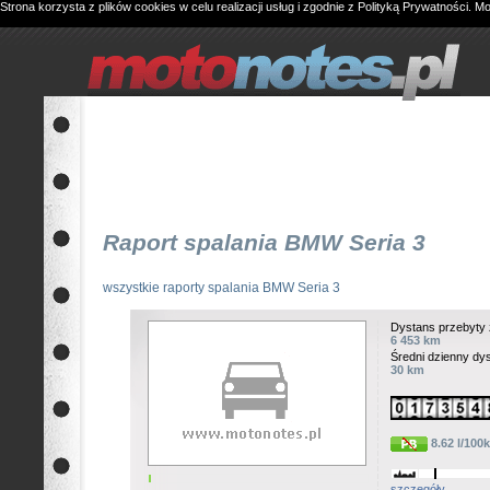
Strona korzysta z plików cookies w celu realizacji usług i zgodnie z
Polityką Prywatności
. M
Raport spalania BMW Seria 3
wszystkie raporty spalania BMW Seria 3
Dystans przebyty 
6 453 km
Średni dzienny dy
30 km
8.62 l/100
szczegóły