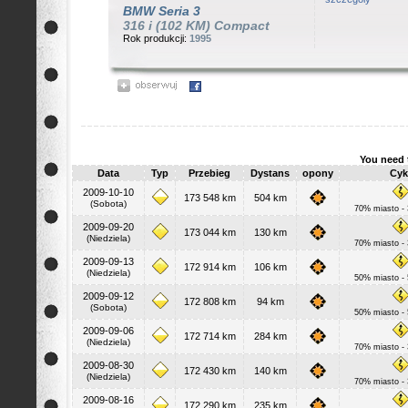
BMW
Seria 3
316 i (102 KM) Compact
Rok produkcji:
1995
You need 
Data
Typ
Przebieg
Dystans
opony
Cyk
2009-10-10
173 548 km
504 km
(Sobota)
70% miasto -
2009-09-20
173 044 km
130 km
(Niedziela)
70% miasto -
2009-09-13
172 914 km
106 km
(Niedziela)
50% miasto -
2009-09-12
172 808 km
94 km
(Sobota)
50% miasto -
2009-09-06
172 714 km
284 km
(Niedziela)
70% miasto -
2009-08-30
172 430 km
140 km
(Niedziela)
70% miasto -
2009-08-16
172 290 km
235 km