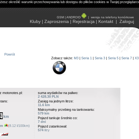
ożesz określić warunki przechowywania lub dostępu do plików cookies w Twojej przeglądarc
GSM
|
ANDROID
|
wersja na telefony komórkowe
Kluby
|
Zaproszenia
|
Rejestracja
|
Kontakt
|
Zaloguj
Powrót
Zobacz także:
M3
|
Seria 1
|
Seria 3
|
Seria 5
|
Seria 7
|
X3
z motonotes.pl:
suma wydatków na paliwo:
2 428.30 PLN
stans:
Zasięg na jednym litrze:
11.6 km
Maksymalny przebieg na tankowaniu:
579 km
km
Pojazd tankuje średnio co:
7 dni
km
(8.12 l/100km)
Pojazd zatankował:
574
litry