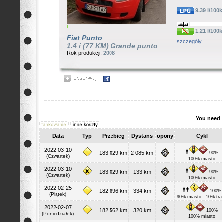
9.39 l/100
1.21 l/100
Fiat
Punto
szczegóły
1.4 i (77 KM) Grande punto
Rok produkcji:
2008
You need 
Data
Typ
Przebieg
Dystans
opony
Cykl
2022-03-10
183 029 km
2 085 km
90%
(Czwartek)
100% miasto
2022-03-10
183 029 km
133 km
90%
(Czwartek)
100% miasto
2022-02-25
182 896 km
334 km
100%
(Piątek)
90% miasto - 10% tra
2022-02-07
182 562 km
320 km
100%
(Poniedziałek)
100% miasto