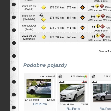
100% miasto
2021-07-16
178 834 km
375 km
100%
(Piątek)
40% miasto - 60% tra
2021-07-11
178 459 km
384 km
100
(Niedziela)
40% miasto - 60% tra
2021-06-30
178 075 km
741 km
70%
(Środa)
100% miasto
2021-05-20
177 334 km
248 km
30%
(Czwartek)
60% miasto - 40% tra
Strona
2
Podobne pojazdy
brak tankowań
4.79 l/100km
6.98 l
1.4 GT Turbo
135 KM
Fiat Punto
1.3 16V Multijet
75 KM
Fiat Punto
Fiat Pun