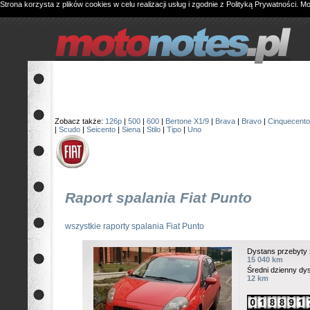
Strona korzysta z plików cookies w celu realizacji usług i zgodnie z
Polityką Prywatności
. M
Zobacz także:
126p
|
500
|
600
|
Bertone X1/9
|
Brava
|
Bravo
|
Cinquecento
|
Scudo
|
Seicento
|
Siena
|
Stilo
|
Tipo
|
Uno
Raport spalania Fiat Punto
wszystkie raporty spalania Fiat Punto
Dystans przebyty 
15 040 km
Średni dzienny dy
12 km