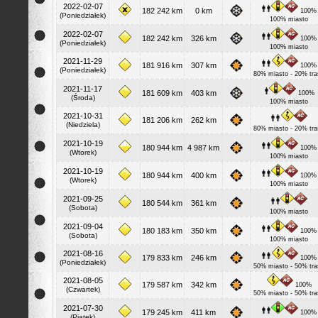
2022-02-07
182 242 km
0 km
100%
(Poniedziałek)
100% miasto
2022-02-07
182 242 km
326 km
100%
(Poniedziałek)
100% miasto
2021-11-29
181 916 km
307 km
100%
(Poniedziałek)
80% miasto - 20% tra
2021-11-17
181 609 km
403 km
100%
(Środa)
100% miasto
2021-10-31
181 206 km
262 km
(Niedziela)
80% miasto - 20% tra
2021-10-19
180 944 km
4 987 km
100%
(Wtorek)
100% miasto
2021-10-19
180 944 km
400 km
100%
(Wtorek)
100% miasto
2021-09-25
180 544 km
361 km
(Sobota)
100% miasto
2021-09-04
180 183 km
350 km
100%
(Sobota)
100% miasto
2021-08-16
179 833 km
246 km
100%
(Poniedziałek)
50% miasto - 50% tra
2021-08-05
179 587 km
342 km
100%
(Czwartek)
50% miasto - 50% tra
2021-07-30
179 245 km
411 km
100%
(Piątek)