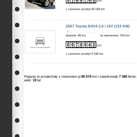
km
z serwisem przebył 80 028 km
2007 Toyota RAV4 2.0 i 16V (152 KM)
dziennie: 86 km
na tankowaniu: 519 km
km
z serwisem przebył 6 548 km
Pojazdy te przejechały z motonotes.pl
86 576
km i zatankowały
7 386
litró
wiek:
18
lat