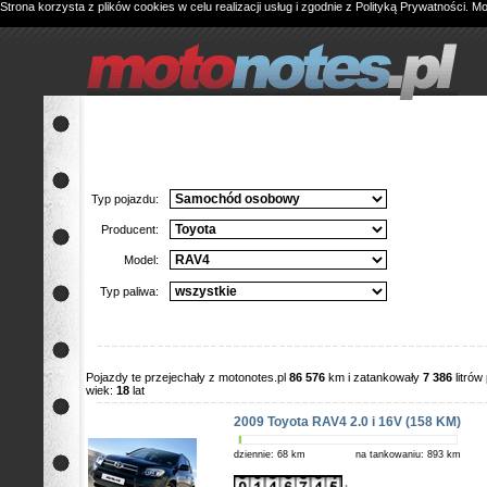
Strona korzysta z plików cookies w celu realizacji usług i zgodnie z
Polityką Prywatności
. M
Typ pojazdu:
Producent:
Model:
Typ paliwa:
Pojazdy te przejechały z motonotes.pl
86 576
km i zatankowały
7 386
litró
wiek:
18
lat
2009 Toyota RAV4 2.0 i 16V (158 KM)
dziennie: 68 km
na tankowaniu: 893 km