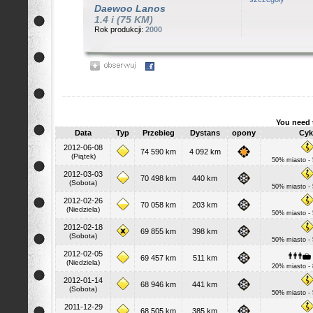
Daewoo
Lanos
1.4 i (75 KM)
Rok produkcji:
2000
You need 
Data
Typ
Przebieg
Dystans
opony
Cyk
2012-06-08
74 590 km
4 092 km
(Piątek)
50% miasto -
2012-03-03
70 498 km
440 km
(Sobota)
50% miasto -
2012-02-26
70 058 km
203 km
(Niedziela)
50% miasto -
2012-02-18
69 855 km
398 km
(Sobota)
50% miasto -
2012-02-05
69 457 km
511 km
(Niedziela)
20% miasto -
2012-01-14
68 946 km
441 km
(Sobota)
50% miasto -
2011-12-29
68 505 km
385 km