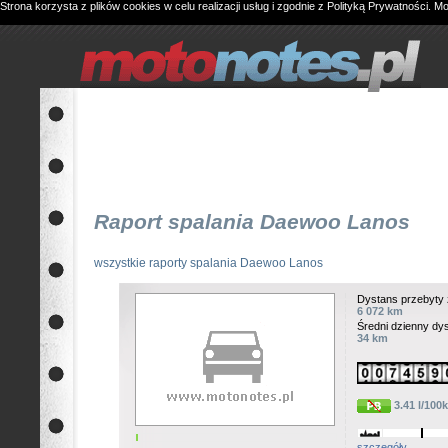
Strona korzysta z plików cookies w celu realizacji usług i zgodnie z
Polityką Prywatności
. M
Raport spalania Daewoo Lanos
wszystkie raporty spalania Daewoo Lanos
Dystans przebyty 
6 072 km
Średni dzienny dy
34 km
3.41 l/100
szczegóły