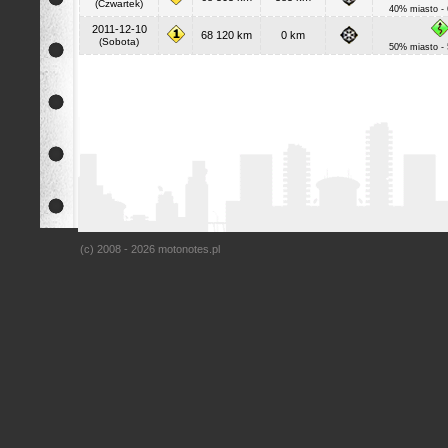
(Czwartek)
40% miasto -
2011-12-10
68 120 km
0 km
(Sobota)
50% miasto -
(c) 2008 - 2026 motonotes.pl